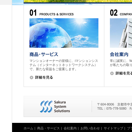
マンションオーナーの皆様に、iマンションシス
常に誠実に、W
テム（インターネットネットワークシステム）
が私たちの取
で、新たな収益をご提案します。
〒604-8006 京都市
TEL：075-778-5080 F
ホーム
|
商品・サービス
|
会社案内
|
お問い合わせ
|
サイトマップ
|
プ